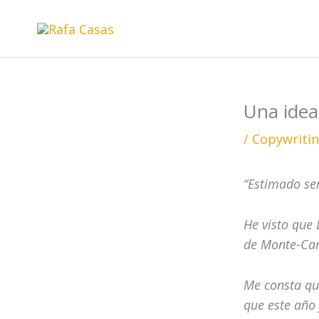
Ir
al
contenido
Una idea
/
Copywriti
“Estimado se
He visto que 
de Monte-Car
Me consta qu
que este año 