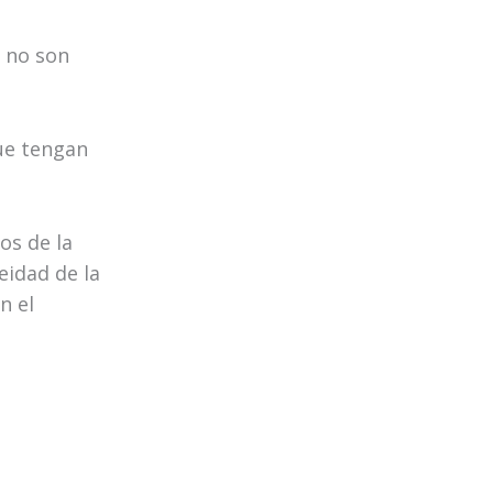
e no son
que tengan
os de la
eidad de la
n el