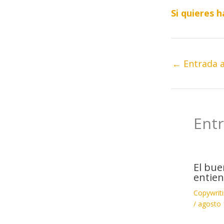
Si quieres 
←
Entrada a
Entr
El bue
entien
Copywrit
/
agosto 