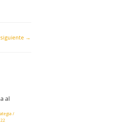
 siguiente
→
a al
ategia
/
022