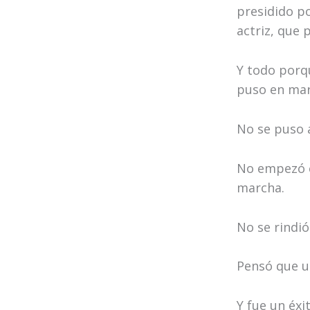
presidido po
actriz, que
Y todo porqu
puso en mar
No se puso 
No empezó c
marcha.
No se rindi
Pensó que u
Y fue un éxi