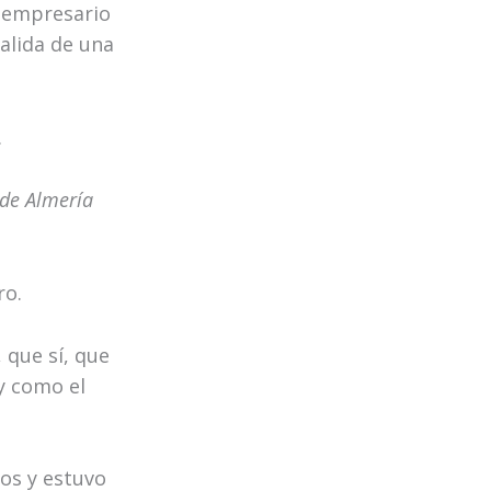
n empresario
salida de una
.
 de Almería
ro.
 que sí, que
 y como el
dos y estuvo