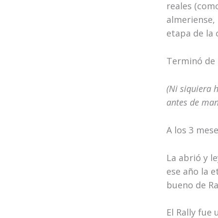
reales (como
almeriense, 
etapa de la 
Terminó de e
(Ni siquiera 
antes de man
A los 3 mese
La abrió y l
ese año la e
bueno de Ra
El Rally fue