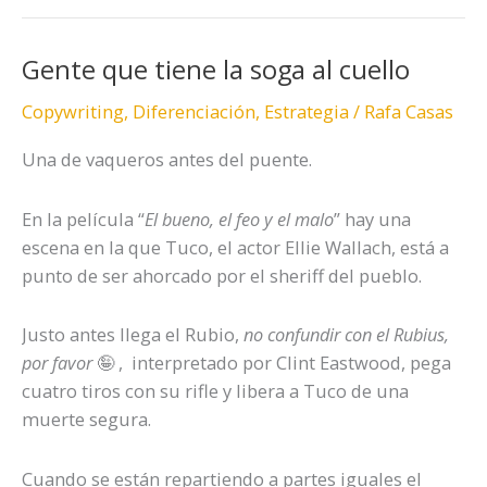
Gente que tiene la soga al cuello
Gente
que
Copywriting
,
Diferenciación
,
Estrategia
/
Rafa Casas
tiene
la
Una de vaqueros antes del puente.
soga
al
En la película “
El bueno, el feo y el malo
” hay una
cuello
escena en la que Tuco, el actor Ellie Wallach, está a
punto de ser ahorcado por el sheriff del pueblo.
Justo antes llega el Rubio,
no confundir con el Rubius,
por favor
🤪 , interpretado por Clint Eastwood, pega
cuatro tiros con su rifle y libera a Tuco de una
muerte segura.
Cuando se están repartiendo a partes iguales el