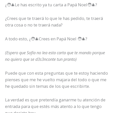
Noel
¿🧑‍🎄Le has escrito ya tu carta a Papá Noel🧑‍🎄?
y
su
¿Crees que te traerá lo que le has pedido, te traerá
función
otra cosa o no te traerá nada?
en
el
A todo esto, ¿🧑‍🎄Crees en Papá Noel 🧑‍🎄?
mundo.
(Espero que Sofía no lea esta carta que te mando porque
no quiero que se d3s3nconte tun pranto)
Puede que con esta preguntas que te estoy haciendo
pienses que me he vuelto majara del todo o que me
he quedado sin temas de los que escribirte.
La verdad es que pretendía ganarme tu atención de
entrada para que estés más atento a lo que tengo
que decirte hoy.