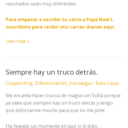
resultados sean muy diferentes.
Para empezar a escribir tu carta a Papá Noel I,
suscríbete para recibir mis cartas diarias aquí.
Leer más »
Siempre hay un truco detrás.
Siempre
hay
Copywriting
,
Diferenciación
,
Estrategia
/
Rafa Casas
un
truco
Me encanta hacer trucos de magia con Sofía porque
detrás.
ya sabe que siempre hay un truco detrás y tengo
que esforzarme mucho para que no me pille.
Ha llegado un momento en que si le digo…