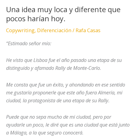
Una idea muy loca y diferente que
Una
idea
pocos harían hoy.
muy
Copywriting
,
Diferenciación
/
Rafa Casas
loca
y
“Estimado señor mío:
diferente
que
He visto que Lisboa fue el año pasado una etapa de su
pocos
distinguido y afamado Rally de Monte-Carlo.
harían
hoy.
Me consta que fue un éxito, y ahondando en ese sentido
me gustaría proponerle que este año fuera Almería, mi
ciudad, la protagonista de una etapa de su Rally.
Puede que no sepa mucho de mi ciudad, pero por
ayudarle un poco, le diré que es una ciudad que está junto
a Málaga, a la que seguro conocerá.