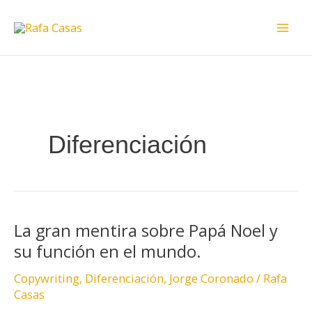
Ir
Mai
al
Men
contenido
Diferenciación
La gran mentira sobre Papá Noel y
La
gran
su función en el mundo.
mentira
Copywriting
,
Diferenciación
,
Jorge Coronado
/
Rafa
sobre
Casas
Papá