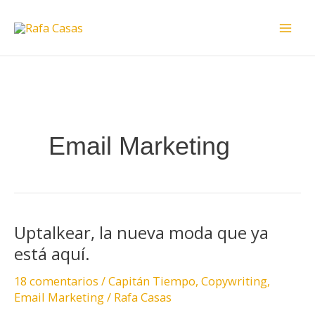
Ir
Mai
al
Men
contenido
Email Marketing
Uptalkear, la nueva moda que ya
Uptalkear,
la
está aquí.
nueva
18 comentarios
/
Capitán Tiempo
,
Copywriting
,
moda
Email Marketing
/
Rafa Casas
que