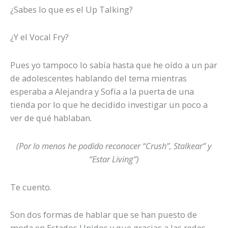
ya
¿Sabes lo que es el Up Talking?
está
aquí.
¿Y el Vocal Fry?
Pues yo tampoco lo sabía hasta que he oído a un par
de adolescentes hablando del tema mientras
esperaba a Alejandra y Sofía a la puerta de una
tienda por lo que he decidido investigar un poco a
ver de qué hablaban.
(Por lo menos he podido reconocer “Crush”, Stalkear” y
“Estar Living”)
Te cuento.
Son dos formas de hablar que se han puesto de
moda en Estados Unidos y que gracias a las redes